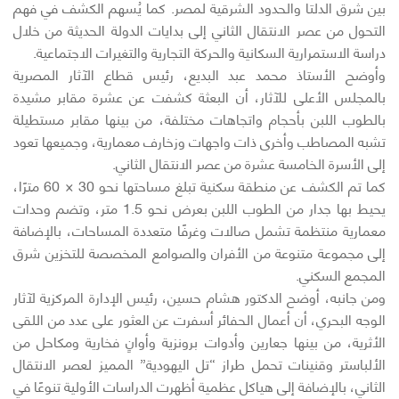
بين شرق الدلتا والحدود الشرقية لمصر. كما يُسهم الكشف في فهم
التحول من عصر الانتقال الثاني إلى بدايات الدولة الحديثة من خلال
دراسة الاستمرارية السكانية والحركة التجارية والتغيرات الاجتماعية.
وأوضح الأستاذ محمد عبد البديع، رئيس قطاع الآثار المصرية
بالمجلس الأعلى للآثار، أن البعثة كشفت عن عشرة مقابر مشيدة
بالطوب اللبن بأحجام واتجاهات مختلفة، من بينها مقابر مستطيلة
تشبه المصاطب وأخرى ذات واجهات وزخارف معمارية، وجميعها تعود
إلى الأسرة الخامسة عشرة من عصر الانتقال الثاني.
كما تم الكشف عن منطقة سكنية تبلغ مساحتها نحو 30 × 60 مترًا،
يحيط بها جدار من الطوب اللبن بعرض نحو 1.5 متر، وتضم وحدات
معمارية منتظمة تشمل صالات وغرفًا متعددة المساحات، بالإضافة
إلى مجموعة متنوعة من الأفران والصوامع المخصصة للتخزين شرق
المجمع السكني.
ومن جانبه، أوضح الدكتور هشام حسين، رئيس الإدارة المركزية لآثار
الوجه البحري، أن أعمال الحفائر أسفرت عن العثور على عدد من اللقى
الأثرية، من بينها جعارين وأدوات برونزية وأوانٍ فخارية ومكاحل من
الألباستر وقنينات تحمل طراز “تل اليهودية” المميز لعصر الانتقال
الثاني، بالإضافة إلى هياكل عظمية أظهرت الدراسات الأولية تنوعًا في