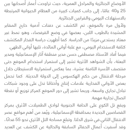
الأوضاع الجنائزية والمراحل العمرية، حيث تراوحت أعمار أصحابها بين
25 و40 عامًا، إلى جانب كميات كبيرة من العظام الحيوانية المرتبطة
بالاستهلاك اليومي والقرابين الجنائزية.
ولأول مرة بالموقع، تم الكشف عن دفنات آدمية خارج المقابر
المشيدة بالطوب اللبن، بعضها في وضع القرفصاء، وهو نمط غير
معتاد يستدعي مزيدًا من الدراسة. كما أظهرت دراسة الفخار المكتشف
كثافة الاستخدام اليومي، مع غلبة أواني المائدة، تليها أواني الطهي.
فيما أفاد الأستاذ مصطفى حسن مدير منطقة آثار الإسماعيلية ومدير
البعثة، بأن الشواهد الأثرية تشير إلى استمرار استخدام الموقع حتى
منتصف الأسرة الثامنة عشرة، بما يعكس استمرارية الاستيطان خلال
مرحلة الانتقال من حكم الهكسوس إلى الدولة الحديثة. كما تحمل
بعض الأواني الفخارية علامات إنتاج وأختامًا تدل على وجود شبكات
تبادل تجاري واسعة، وربما تشير إلى دور الموقع كمركز توزيع أو نقطة
اتصال تجارية مهمة.
ويقع تل الكوع على الحافة الجنوبية لوادي الطميلات الأثري بمركز
القصاصين الجديدة بمحافظة الإسماعيلية، ويُعد من أهم مواقع عصر
الانتقال الثاني في شرق الدلتا. وتبلغ مساحة التل الأثري نحو 55 فدانًا،
وقد أسفرت أعمال الحفائر السابقة والحالية عن الكشف عن العديد