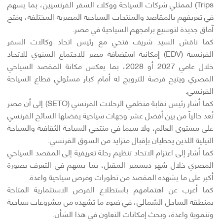
Trips) لممثلي شركات السياحة ووكلاء السفر الفرنسيين، بما يسهم
في تعريفهم بالمقاصد والمنتجات السياحية المصرية المختلفة، وفتح
آفاق جديدة لتوسيع برامجهم السياحية في مصر.
كما ناقش السيد شريف فتحي مع رئيس اتحاد وكالات السفر
الفرنسية (EDV) إمكانية استضافة مصر للاجتماع السنوي للاتحاد
خلال عامي 2027 أو 2028، بما يعكس مكانة المقصد السياحي
المصري ويتيح فرصة للترويج له أمام كبار مسئولي قطاع السياحة
الفرنسي.
كما أشار رئيس نقابة منظمي الرحلات الفرنسي (SETO) إلى أن مصر
تُعد حالياً من بين أفضل عشر وجهات سياحية يفضلها السائح الفرنسي
على مستوى العالم، ولا سيما في منتجي السياحة الثقافية والسياحة
النيلية اللذين يحظيان بإقبال متزايد من السوق الفرنسي.
كما أشار إلى اعتزام الاتحاد تنظيم رحلة تعريفية إلى المقصد السياحي
المصري خلال شهر ديسمبر المقبل، بما يسهم في التعرف بصورة
أكبر على ما يشهده المقصد من تطورات وفرص سياحية واعدة.
كما أعرب عن اهتمامهم باستطلاع الفرص الاستثمارية المتاحة
بمنطقة الساحل الشمالي، في ضوء ما تشهده من مشروعات سياحية
وتنموية واعدة، وبحث إمكانات التعاون في هذا الشأن.