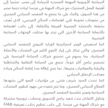
السياحية الأوروبية المهمة المصدرة للسياحة إلى مصر، مشيراً إلى
أهمية العمل المشترك مع شركاء المهنة في فرنسا لزيادة حصة مصر
من هذا السوق، والبناء على ما يتمتع به المقصد السياحي المصري
من مقومات متنوعة تلبي اهتمامات السائح الفرنسي، الذي يُعرف
بشغفه بالحضارة المصرية العريقة والثقافة، إلى جانب اهتمامه
بالأنماط السياحية الأخرى التي تزخر بها مختلف الوجهات السياحية
المصرية.
كما استعرض الوزير استراتيجية الوزارة للترويج للمقصد السياحي
المصري، والتي ترتكز على إبراز التنوع الكبير في المنتجات والأنماط
السياحية، بما يسهم في تشجيع شركات السياحة الفرنسية على
تصميم برامج أكثر تنوعاً، تجمع بين السياحة الثقافية والشاطئية
والبيئية والمغامرات وغيرها، بما يتيح إطالة مدة إقامة السائح وزيادة
معدلات الإنفاق السياحي.
كما تحدث السيد شريف فتحي عن مؤشرات النمو التي يشهدها
القطاع السياحي المصري، وما يتم تنفيذه من جهود لتطوير المنتجات
السياحية وتعزيز تنافسية المقصد المصري.
وتناول اللقاءان بحث تنفيذ برامج للتسويق وحملات ترويجية مشتركة
مع شركاء المهنة في فرنسا، إلى جانب تنظيم رحلات تعريفية (FAM