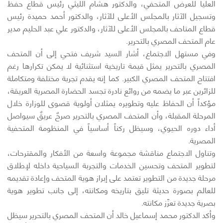
العليا للعرض المتحفي، والدكتور هشام الليثي رئيس قطاع حفظ
وتسجيل الآثار بالمجلس الأعلى للآثار، والدكتور أحمد حميدة رئيس
قطاع المتاحف بالمجلس الأعلى للآثار، والدكتور علي عبد الحليم مدير
عام المتحف المصري بالتحرير.
وفي مستهل الاجتماع، أشار السيد شريف فتحي إلى أن المتحف
المصري بالتحرير يمثل قيمة تاريخية استثنائية لا يمكن تكرارها رغم
افتتاح المتحف المصري الكبير. كما إنه يقدم تجربة مختلفة ومتكاملة
للزائرين عبر ما يضمه من روائع نادرة تجسد الحضارة المصرية العريقة،
مؤكداً أن الحفاظ عليه وتطويره يمثلان أولوية قصوى للوزارة خلال
المرحلة المقبلة، وأن المتحف المصري بالتحرير صرحٌ عريقٌ سيواصل
أداء دوره الحيوي، وسيظل ركناً أساسياً في المنظومة المتحفية
المصرية.
وتناول الاجتماع مناقشة مجموعة واسعة من الأفكار والمقترحات،
لتطوير المتحف وتحسين الخدمات والتجربة السياحية داخله لإطلاق
مرحلة جديدة من التطوير تعتمد على إبراز هوية المتحف وإعادة تقديمه
للعالم بصورة حديثة تليق بتاريخه ومكانته، إلى جانب تطوير هوية
بصرية جديدة تعزّز مكانته.
وأكد الدكتور محمد إسماعيل خالد أن المتحف المصري بالتحرير سيظل