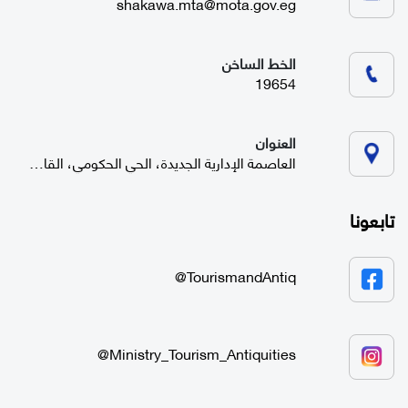
shakawa.mta@mota.gov.eg
الخط الساخن
19654
العنوان
العاصمة الإدارية الجديدة، الحي الحكومي، القاهرة
تابعونا
TourismandAntiq@
Ministry_Tourism_Antiquities@