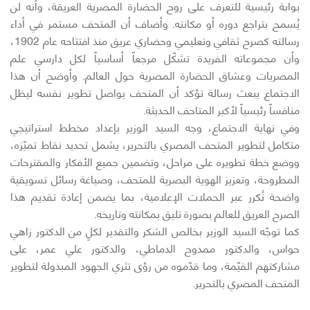
بوابة رئيسية للتعرف على روح الحضارة المصرية العريقة، وأنه لن
يُسمح بتراجع دوره أو مكانته. وأضاف أن المتحف مستمر في أداء
رسالته كصرح ثقافي وتعليمي وحضاري عريق منذ افتتاحه عام 1902،
وأن مجموعاته الفريدة تشكّل مرجعاً أساسياً لكل دارسي علم
المصريات وعشاق الحضارة المصرية حول العالم. وأوضح أن هذا
الاجتماع يبعث رسالة تؤكد أن المتحف يواصل تطوير نفسه ليظل
منافساً رئيسياً لأكبر المتاحف الحديثة.
وفي نهاية الاجتماع، وجه السيد الوزير بإعداد مخطط استراتيجي
متكامل لتطوير المتحف المصري بالتحرير، يشمل تحديد نقاط تميّزه،
ووضع خطة تطويره على مراحل، وتضمين جميع الأفكار والمقترحات
المطروحة، وتعزيز الهوية البصرية للمتحف، وصياغة رسائل تسويقية
واضحة تُكرر عبر الحملات الإعلامية، بما يضمن إعادة تقديم هذا
الصرح العريق للعالم بصورة تليق بمكانته وتاريخه.
كما توجّه السيد الوزير بخالص الشكر والتقدير لكلٍ من الدكتور زاهي
حواس، والدكتور ممدوح الدماطي، والدكتور علي عمر، على
مشاركتهم القيّمة، وما قدّموه من رؤى تثري الجهود المبذولة لتطوير
المتحف المصري بالتحرير.