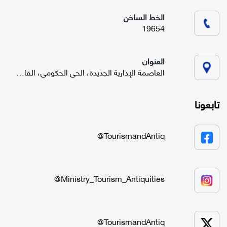
الخط الساخن
19654
العنوان
العاصمة الإدارية الجديدة، الحي الحكومي، القاهرة
تابعونا
TourismandAntiq@
Ministry_Tourism_Antiquities@
TourismandAntiq@