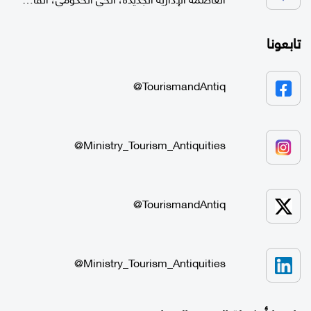
تابعونا
TourismandAntiq@
Ministry_Tourism_Antiquities@
TourismandAntiq@
Ministry_Tourism_Antiquities@