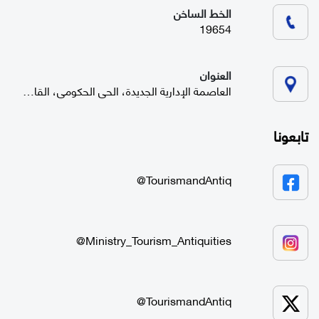
الخط الساخن
19654
العنوان
العاصمة الإدارية الجديدة، الحي الحكومي، القاهرة
تابعونا
TourismandAntiq@
Ministry_Tourism_Antiquities@
TourismandAntiq@