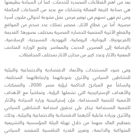
يعد من أهم القطاعات المصدرة للخدمات. كما أن السياحة بطبيعتها
هي صناعة كثيفة العمالة وتتشابك مع عديد من الصناعات المكملة
ومن ثم فهي تسهم في توفير فرص عمل متنوعة لحوالي مليون أسرة
مصرية. أما عن قطاع الآثار، فمصر تمتلك عدد ضخم من المواقع
والقطع الأثرية المنتمية للحضارة المصرية بمختلف عصورها: القديمة
(الفرعونية)، اليونانية، الرومانية، اليهودية، المسيحية، الإسلامية،
بالإضافة إلى العصرين الحديث والمعاصر. وتتبع الوزارة المتاحف
المعنية بالآثار وعدد كبير من مخازن الآثار بمختلف المحافظات.
وفى ضوء المستجدات والأبعاد الاقتصادية والاجتماعية والبيئية
للنشاطين السياحي والأثري بتنوعاتهما وارتباطاتهما المختلفة،
واتساقاً مع المبادئ الحاكمة لرؤية مصر 2030، والممكنات
والأهداف الإستراتيجية التي تشملها الرؤية، وتماشياً مع الأهداف
الأممية للتنمية المستدامة، فإن إستراتيجية وزارة السياحة والآثار
للتنمية المستدامة ترتكز على تحقيق استدامة النشاطين السياحي
والأثري وزيادة فاعلية آثارهما الاقتصادية والاجتماعية والبيئية، وذلك
بتعظيم العائد منهما من خلال تهيئة البيئة المؤسسية والتشريعية
المتواكبة والداعمة، وتعزيز القدرة التنافسية للمقصد السياحي