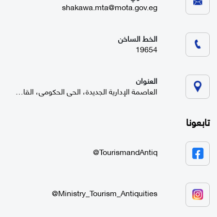
shakawa.mta@mota.gov.eg
الخط الساخن
19654
العنوان
العاصمة الإدارية الجديدة، الحي الحكومي، القاهرة
تابعونا
TourismandAntiq@
Ministry_Tourism_Antiquities@