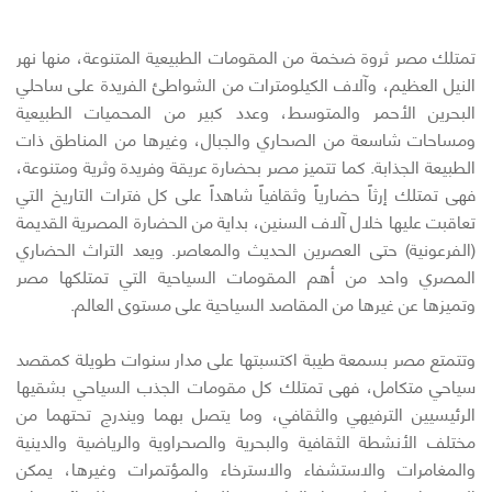
تمتلك مصر ثروة ضخمة من المقومات الطبيعية المتنوعة، منها نهر
النيل العظيم، وآلاف الكيلومترات من الشواطئ الفريدة على ساحلي
البحرين الأحمر والمتوسط، وعدد كبير من المحميات الطبيعية
ومساحات شاسعة من الصحاري والجبال، وغيرها من المناطق ذات
الطبيعة الجذابة. كما تتميز مصر بحضارة عريقة وفريدة وثرية ومتنوعة،
فهى تمتلك إرثاً حضارياً وثقافياً شاهداً على كل فترات التاريخ التي
تعاقبت عليها خلال آلاف السنين، بداية من الحضارة المصرية القديمة
(الفرعونية) حتى العصرين الحديث والمعاصر. ويعد التراث الحضاري
المصري واحد من أهم المقومات السياحية التي تمتلكها مصر
وتميزها عن غيرها من المقاصد السياحية على مستوى العالم.
وتتمتع مصر بسمعة طيبة اكتسبتها على مدار سنوات طويلة كمقصد
سياحي متكامل، فهى تمتلك كل مقومات الجذب السياحي بشقيها
الرئيسيين الترفيهي والثقافي، وما يتصل بهما ويندرج تحتهما من
مختلف الأنشطة الثقافية والبحرية والصحراوية والرياضية والدينية
والمغامرات والاستشفاء والاسترخاء والمؤتمرات وغيرها، يمكن