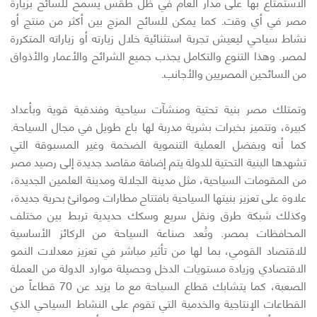
الاستمتاع بها على مدار العام في ظل طقس يسمح للسائح بزيارة
مصر في أي وقت. كما يمكن للسائح المزج بين أكثر من منتج أو
نشاط سياحي ليعيش تجربة استثنائية خلال زيارته أو زياراته المتكررة
لمصر. وهذا التنوع والتكامل يجذب جميع الشرائح والأعمار والأذواق
من السائحين المصريين والأجانب.
وتمتلك مصر بنية تحتية ومنشآت سياحية وفندقية قوية وبأعداد
كبيرة، وتتميز بخبرات بشرية مدربة لها باع طويل في مجال السياحة.
كما أنه وبفضل العملية التنموية الضخمة وغير المسبوقة التي
تشهدها البنية التحتية للدولة يتم إضافة مقاصد جديدة إلى رصيد مصر
من المقومات السياحية، مثل مدينة الجلالة ومدينة العلمين الجديدة،
علاوة على تعزيز بنيتها السياحية بافتتاح مطارات وموانئ بحرية جديدة،
وكذلك شبكة طرق ونقل سريع وسكك حديدية تربط بين مختلف
المحافظات بمصر. وتُعد صناعة السياحة من الركائز الأساسية
للاقتصاد القومي، بما لها من تأثير مباشر في تعزيز معدلات النمو
الاقتصادي وزيادة مستويات الدخل وحصيلة موارد الدولة من العملة
الصعبة، كما يتشابك قطاع السياحة مع ما يزيد عن 70 قطاعاً من
القطاعات الإنتاجية والخدمية التي تقوم على النشاط السياحي الذي