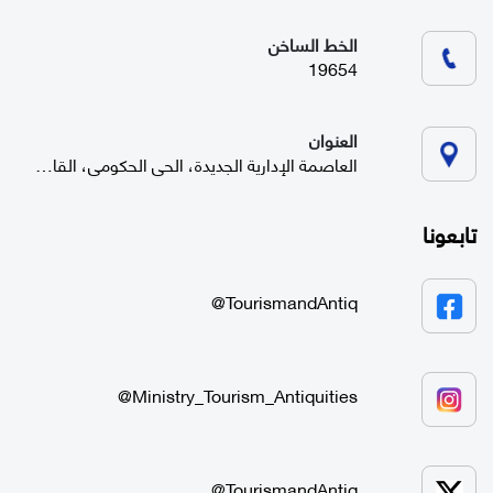
الخط الساخن
19654
العنوان
العاصمة الإدارية الجديدة، الحي الحكومي، القاهرة
تابعونا
TourismandAntiq@
Ministry_Tourism_Antiquities@
TourismandAntiq@