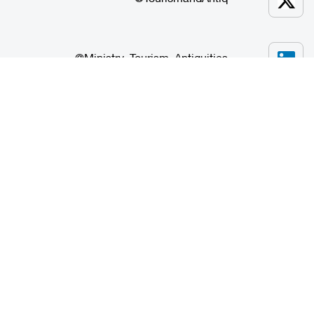
Ministry_Tourism_Antiquities@
تابعوا أنشطة الترويج السياحي
Experience Egypt
eg.experienceEgypt@
ExperienceEgypt@