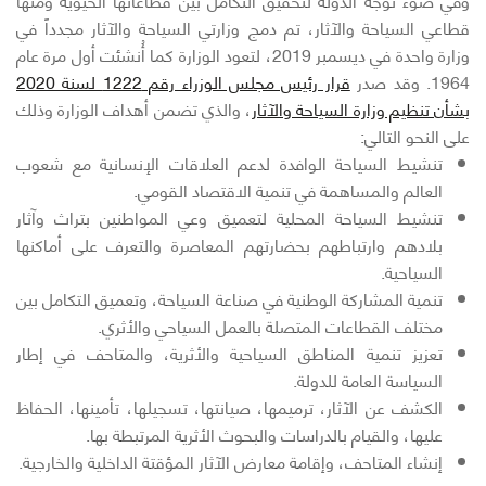
قطاعي السياحة والآثار، تم دمج وزارتي السياحة والآثار مجدداً في
وزارة واحدة في ديسمبر 2019، لتعود الوزارة كما أُنشئت أول مرة عام
1964. وقد صدر
قرار رئيس مجلس الوزراء رقم 1222 لسنة 2020
بشأن تنظيم وزارة السياحة والآثار
، والذي تضمن أهداف الوزارة وذلك
على النحو التالي:
تنشيط السياحة الوافدة لدعم العلاقات الإنسانية مع شعوب
العالم والمساهمة في تنمية الاقتصاد القومي.
تنشيط السياحة المحلية لتعميق وعي المواطنين بتراث وآثار
بلادهم وارتباطهم بحضارتهم المعاصرة والتعرف على أماكنها
السياحية.
تنمية المشاركة الوطنية في صناعة السياحة، وتعميق التكامل بين
مختلف القطاعات المتصلة بالعمل السياحي والأثري.
تعزيز تنمية المناطق السياحية والأثرية، والمتاحف في إطار
السياسة العامة للدولة.
الكشف عن الآثار، ترميمها، صيانتها، تسجيلها، تأمينها، الحفاظ
عليها، والقيام بالدراسات والبحوث الأثرية المرتبطة بها.
إنشاء المتاحف، وإقامة معارض الآثار المؤقتة الداخلية والخارجية.