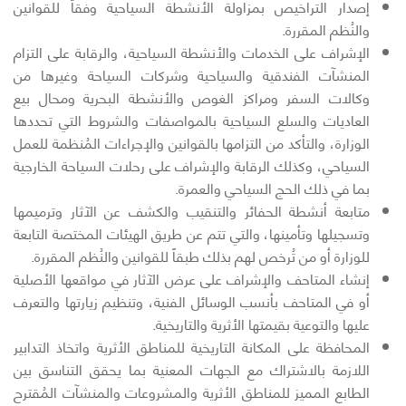
إصدار التراخيص بمزاولة الأنشطة السياحية وفقاً للقوانين
والنُظم المقررة.
الإشراف على الخدمات والأنشطة السياحية، والرقابة على التزام
المنشآت الفندقية والسياحية وشركات السياحة وغيرها من
وكالات السفر ومراكز الغوص والأنشطة البحرية ومحال بيع
العاديات والسلع السياحية بالمواصفات والشروط التي تحددها
الوزارة، والتأكد من التزامها بالقوانين والإجراءات المُنظمة للعمل
السياحي، وكذلك الرقابة والإشراف على رحلات السياحة الخارجية
بما في ذلك الحج السياحي والعمرة.
متابعة أنشطة الحفائر والتنقيب والكشف عن الآثار وترميمها
وتسجيلها وتأمينها، والتي تتم عن طريق الهيئات المختصة التابعة
للوزارة أو من تُرخص لهم بذلك طبقاً للقوانين والنُظم المقررة.
إنشاء المتاحف والإشراف على عرض الآثار في مواقعها الأصلية
أو في المتاحف بأنسب الوسائل الفنية، وتنظيم زيارتها والتعرف
عليها والتوعية بقيمتها الأثرية والتاريخية.
المحافظة على المكانة التاريخية للمناطق الأثرية واتخاذ التدابير
اللازمة بالاشتراك مع الجهات المعنية بما يحقق التناسق بين
الطابع المميز للمناطق الأثرية والمشروعات والمنشآت المُقترح