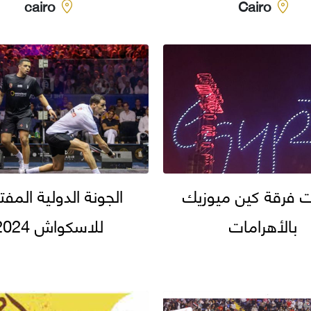
cairo
Cairo
 فرقة كين ميوزيك
الجونة الدولية المف
بالأهرامات
للاسكواش 2024