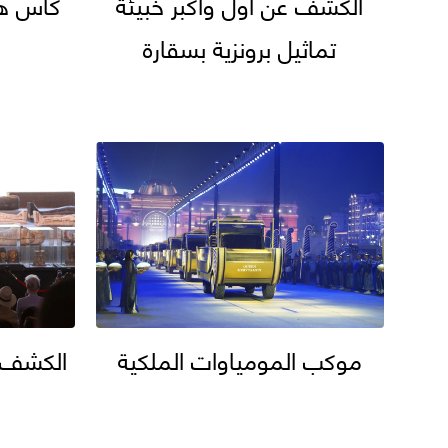
الكشف عن أول وأكبر خبيئة
كأس هي
تماثيل برونزية بسقارة
موكب المومياوات الملكية