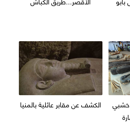
بأبو
الأقصر...طريق الكباش
تابوت خشبي
الكشف عن مقابر عائلية بالمنيا
رة