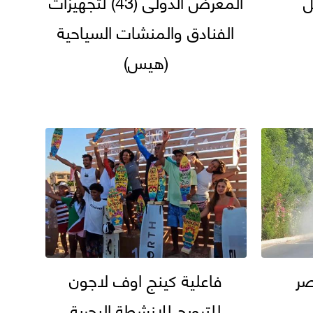
ل
المعرض الدولى (43) لتجهيزات
الفنادق والمنشات السياحية
(هيس)
صر
فاعلية كينج اوف لاجون
للترويج للانشطة البحرية