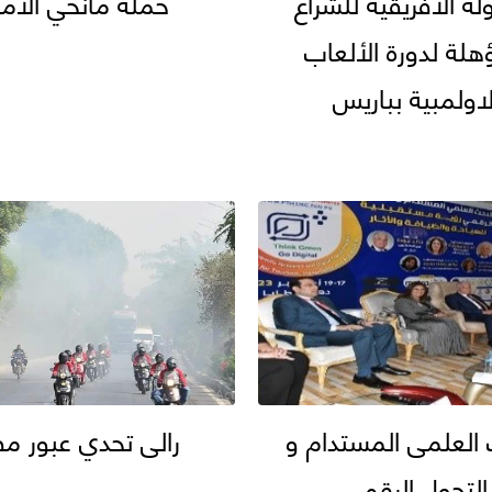
لة الافريقية للشراع
حمله مانحي الام
هلة لدورة الألعاب
لاولمبية بباريس
 العلمى المستدام و
رالى تحدي عبور م
التحول الرقمى